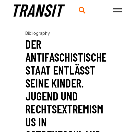
Bibliography
DER
ANTIFASCHISTISCHE
STAAT ENTLÄSST S
EINE KINDER. J
UGEND UND R
ECHTSEXTREMISMU
S IN O