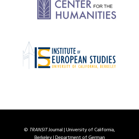
©
TRANSIT
Journal |
University of California,
Berkeley
|
Department of German