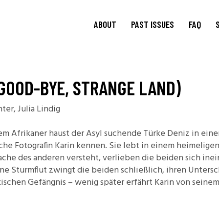
ABOUT
PAST ISSUES
FAQ
About
TRANSIT
15.1 Words and Lives in
Journal
GOOD-BYE, STRANGE LAND)
Transit
TRANSIT
Journal Editorial
Boards
14.2 Borderlands
er, Julia Lindig
TRANSIT
Blog Editorial
14.1 Borderlands
Board
13.2: Archival Engagement
m Afrikaner haust der Asyl suchende Türke Deniz in ein
Join Us
sche Fotografin Karin kennen. Sie lebt in einem heimelig
Special Issue: Homeland
rache des anderen versteht, verlieben die beiden sich in
Current CfP
13.1: Traveling Forms
Eine Sturmflut zwingt die beiden schließlich, ihren Unters
12.2: Landscapes of
ischen Gefängnis – wenig später erfährt Karin von seinem
Migration
12.1: Landscapes of
Migration