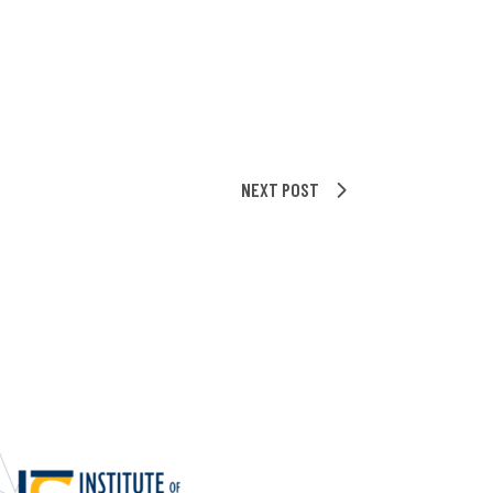
Foundations
Media and Internet
Periodicals
t
NEXT POST