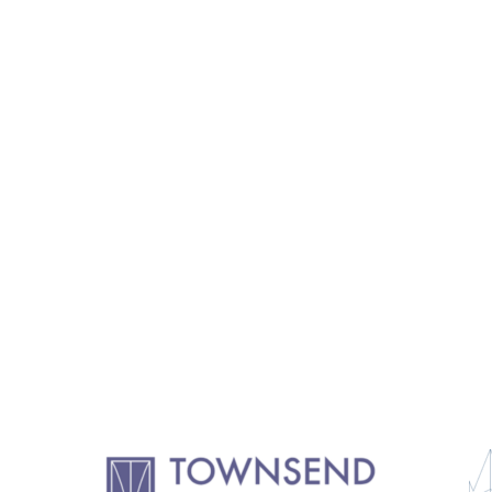
11.2: Reflections on a
Changing Europe
11.1: Reflections on a
Changing Europe
10.2: The Future of the Pas
10.1: The Digital German
Humanities & Barriers
See More