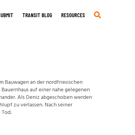
SUBMIT
TRANSIT BLOG
RESOURCES
Submit
Chronologie auf Deutsch
Current CfP
Chronology in English
Multimedia, Translations,
Asian German Filmography: A
Creative Work
Teaching Guide
Book Reviews
Archives of Migration
em Bauwagen an der nordfriesischen
en Bauernhaus auf einer nahe gelegenen
Copyright
Publications
einander. Als Deniz abgeschoben werden
Stylesheet
Filmography
chlupf zu verlassen. Nach seiner
TRANSIT
Blog Submissions
Bibliography
 Tod.
Links
Non-Governmental
Organizations and