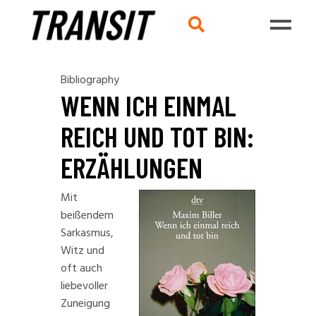
Bibliography
WENN ICH EINMAL
REICH UND TOT BIN:
ERZÄHLUNGEN
Mit
beißendem
Sarkasmus,
Witz und
oft auch
liebevoller
Zuneigung