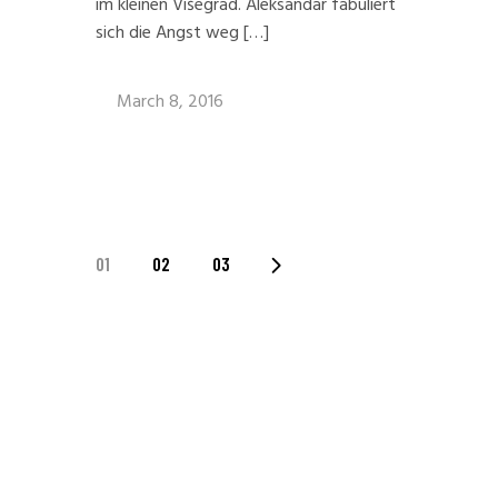
im kleinen Višegrad. Aleksandar fabuliert
sich die Angst weg […]
March 8, 2016
POSTS
01
02
03
PAGINATION