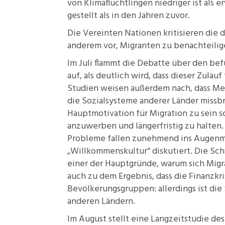
von
Klimaflüchtlingen
niedriger ist als
gestellt als in den Jahren zuvor.
Die Vereinten Nationen kritisieren die d
anderem vor,
Migranten zu benachteili
Im Juli flammt die
Debatte
über den bef
auf, als deutlich wird, dass dieser Zulauf
Studien weisen außerdem nach, dass Mens
die Sozialsysteme anderer Länder missbr
Hauptmotivation
für Migration zu sein s
anzuwerben und
längerfristig zu halten
Probleme
fallen zunehmend ins Augenme
„Willkommenskultur“
diskutiert. Die Sch
einer der Hauptgründe, warum sich Migr
auch zu dem Ergebnis, dass die Finanzkr
Bevölkerungsgruppen: allerdings ist die
anderen Ländern.
Im August stellt eine
Langzeitstudie
des 