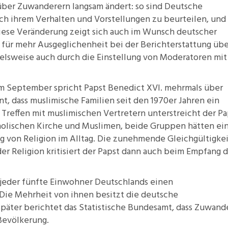
über Zuwanderern langsam ändert: so sind Deutsche
ach ihrem Verhalten und Vorstellungen zu beurteilen, und
Diese Veränderung zeigt sich auch im Wunsch deutscher
e für mehr Ausgeglichenheit bei der Berichterstattung üb
ielsweise auch durch die Einstellung von Moderatoren mit
 September spricht Papst Benedict XVI. mehrmals über
t, dass muslimische Familien seit den 1970er Jahren ein
 Treffen mit muslimischen Vertretern unterstreicht der Pa
olischen Kirche und Muslimen, beide Gruppen hätten ei
g von Religion im Alltag. Die zunehmende
Gleichgültigke
r Religion kritisiert der Papst dann auch beim Empfang 
 jeder
fünfte Einwohner Deutschlands
einen
 Die Mehrheit von ihnen besitzt die deutsche
später berichtet das Statistische Bundesamt, dass Zuwand
 Bevölkerung.