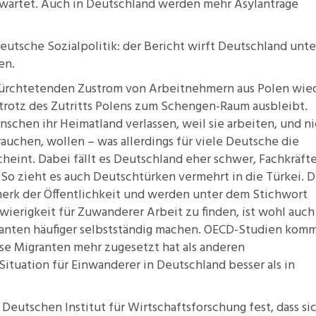
 erwartet. Auch in Deutschland werden mehr
Asylanträge
eutsche Sozialpolitik: der
Bericht
wirft Deutschland unte
gen
.
ürchtetenden Zustrom von Arbeitnehmern aus Polen wie
 trotz des
Zutritts Polens
zum Schengen-Raum ausbleibt.
chen ihr Heimatland verlassen, weil sie arbeiten, und ni
auchen, wollen – was allerdings für viele Deutsche die
cheint. Dabei fällt es
Deutschland eher schwer
, Fachkräft
. So zieht es auch
Deutschtürken
vermehrt in die Türkei. D
rk der Öffentlichkeit und werden unter dem Stichwort
wierigkeit für Zuwanderer Arbeit zu finden, ist wohl auch
anten häufiger
selbstständig
machen. OECD-Studien kom
ise Migranten mehr zugesetzt hat als anderen
Situation
für Einwanderer in Deutschland besser als in
Deutschen Institut für Wirtschaftsforschung fest, dass si