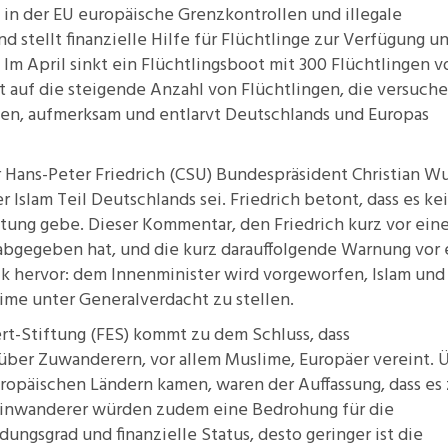
in der EU europäische
Grenzkontrollen und illegale
d stellt finanzielle
Hilfe für Flüchtlinge
zur Verfügung u
 Im April sinkt ein
Flüchtlingsboot
mit 300 Flüchtlingen v
t auf die steigende
Anzahl von Flüchtlingen
, die versuche
en, aufmerksam und entlarvt
Deutschlands
und Europas
r
Hans-Peter Friedrich
(CSU) Bundespräsident Christian Wu
r Islam Teil Deutschlands sei. Friedrich betont, dass es ke
ptung gebe. Dieser Kommentar, den Friedrich kurz vor ein
bgegeben hat, und die kurz darauffolgende Warnung vor 
ik hervor: dem Innenminister wird vorgeworfen, Islam und
me unter Generalverdacht zu stellen.
rt-Stiftung (FES) kommt zu dem Schluss, dass
ber Zuwanderern, vor allem Muslime, Europäer vereint. 
europäischen Ländern kamen, waren der Auffassung, dass es
 Einwanderer würden zudem eine Bedrohung für die
dungsgrad und finanzielle Status, desto geringer ist die