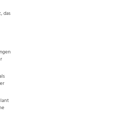
z
, das
ingen
r
als
er
lant
he