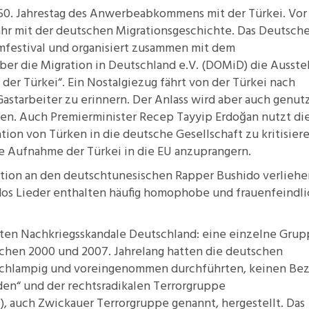
50. Jahrestag
des Anwerbeabkommens mit der
Türkei
. Vor
ahr mit der deutschen
Migrationsgeschichte
. Das Deutsch
mfestival
und organisiert zusammen mit dem
 die Migration in Deutschland e.V. (
DOMiD
) die Ausste
 der Türkei“. Ein
Nostalgiezug
fährt von der Türkei nach
astarbeiter zu erinnern. Der Anlass wird aber auch genutz
en. Auch
Premierminister Recep Tayyip Erdoğan
nutzt di
tion von Türken in die deutsche Gesellschaft zu kritisier
e Aufnahme der Türkei in die EU anzuprangern.
ation
an den deutschtunesischen Rapper Bushido verliehe
idos Lieder enthalten häufig homophobe und frauenfeindl
ßten Nachkriegsskandale Deutschland: eine einzelne Gru
chen 2000 und 2007. Jahrelang hatten die deutschen
g schlampig und voreingenommen durchführten, keinen Be
den“
und der rechtsradikalen Terrorgruppe
), auch
Zwickauer Terrorgruppe
genannt, hergestellt. Das