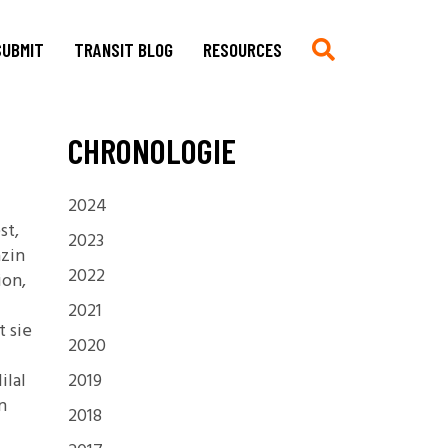
SUBMIT
TRANSIT BLOG
RESOURCES
CHRONOLOGIE
Submit
Chronologie auf Deutsch
Current CfP
Chronology in English
2024
Multimedia, Translations,
Asian German Filmography: A
st,
Creative Work
Teaching Guide
2023
azin
Book Reviews
Archives of Migration
2022
ion,
Copyright
Publications
2021
 sie
Stylesheet
Filmography
2020
TRANSIT
Blog Submissions
Bibliography
ilal
2019
Links
n
2018
Non-Governmental
Organizations and