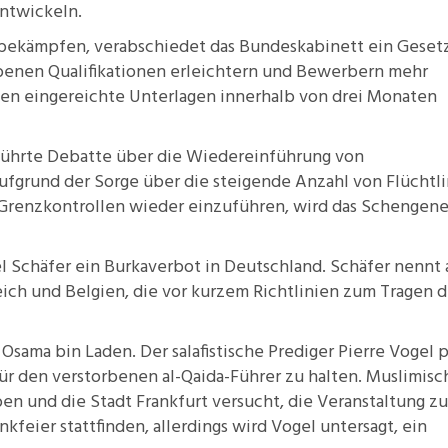
entwickeln.
 bekämpfen, verabschiedet das Bundeskabinett ein
Geset
enen Qualifikationen erleichtern und Bewerbern mehr
ssen eingereichte Unterlagen innerhalb von drei Monaten
führte
Debatte
über die Wiedereinführung von
Aufgrund der Sorge über die steigende
Anzahl von Flüchtl
Grenzkontrollen wieder einzuführen, wird das Schengene
el Schäfer ein
Burkaverbot
in Deutschland. Schäfer nennt 
eich und Belgien, die vor kurzem Richtlinien zum Tragen d
Osama bin Laden. Der salafistische Prediger Pierre Vogel p
ür den verstorbenen al-Qaida-Führer zu halten. Muslimisc
ben und die Stadt Frankfurt versucht, die Veranstaltung zu
kfeier stattfinden, allerdings wird Vogel untersagt, ein