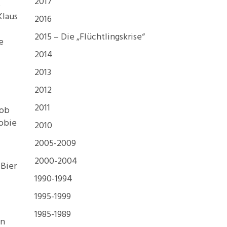
2017
,
Foundations
Klaus
2016
Media and Internet
2015 – Die „Flüchtlingskrise“
Periodicals
e
2014
t
2013
2012
2011
 ob
obie
2010
2005-2009
2000-2004
Bier
1990-1994
1995-1999
1985-1989
in