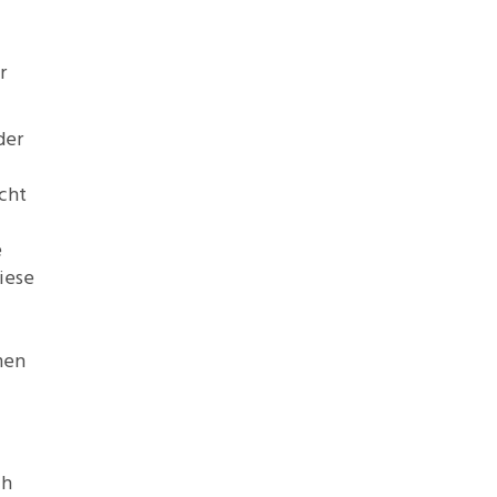
r
der
cht
e
iese
men
ch