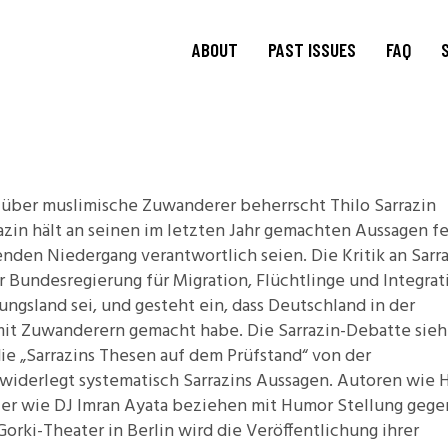
ABOUT
PAST ISSUES
FAQ
About
TRANSIT
15.1 Words and Lives in
Journal
Transit
TRANSIT
Journal Editorial
über muslimische Zuwanderer beherrscht Thilo Sarrazin
Boards
14.2 Borderlands
azin hält an seinen im letzten Jahr gemachten Aussagen fe
TRANSIT
Blog Editorial
14.1 Borderlands
nden Niedergang verantwortlich seien. Die Kritik an Sarr
Board
13.2: Archival Engagement
r Bundesregierung für Migration, Flüchtlinge und Integrat
Join Us
Special Issue: Homeland
ngsland sei, und gesteht ein, dass Deutschland in der
Current CfP
it Zuwanderern gemacht habe. Die Sarrazin-Debatte sieht
13.1: Traveling Forms
die
„Sarrazins Thesen auf dem Prüfstand“
von der
12.2: Landscapes of
 widerlegt systematisch Sarrazins Aussagen. Autoren wie H
Migration
ler wie DJ Imran Ayata beziehen mit Humor Stellung gege
12.1: Landscapes of
orki-Theater in Berlin wird die
Veröffentlichung
ihrer
Migration