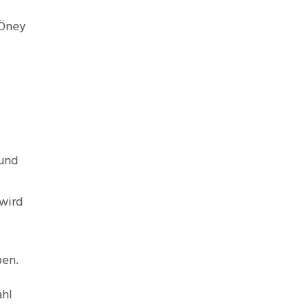
 Öney
 und
 wird
ben.
ahl