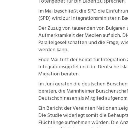
Totengebet
für bin Laden zu sprechen.
Im Mai beschließt die SPD die Einführu
(SPD) wird zur Integrationsministerin 
Der
Zuzug
von tausenden von Bulgaren 
Aufmerksamkeit der Medien auf sich. Die
Parallelgesellschaften und die Frage, 
werden kann.
Ende Mai tritt der
Beirat für Integration
Integrationsgipfel und die Deutsche Isl
Migration beraten.
Im Juni geraten die deutschen Burschens
beraten, die
Mannheimer Burschenschaf
Deutschchinesen
als Mitglied aufgenom
Ein
Bericht
der Vereinten Nationen zeigt
Die Studie widerlegt somit die Behauptu
Flüchtlinge aufnehmen würden. Die
Anz