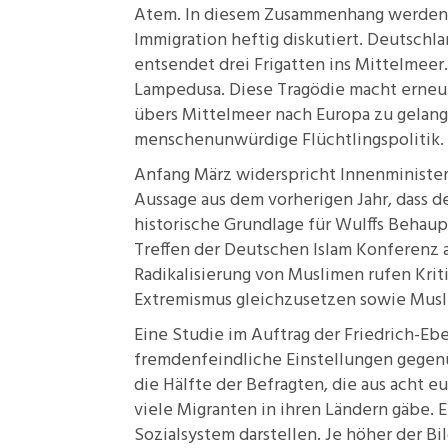
Atem. In diesem Zusammenhang werden 
Immigration
heftig diskutiert. Deutschlan
entsendet drei Frigatten ins Mittelmeer.
Lampedusa. Diese Tragödie macht erneu
übers Mittelmeer nach Europa zu gelang
menschenunwürdige
Flüchtlingspolitik
.
Anfang März widerspricht Innenministe
Aussage aus dem vorherigen Jahr, dass de
historische Grundlage für Wulffs Behau
Treffen der
Deutschen Islam Konferenz
a
Radikalisierung von Muslimen rufen Krit
Extremismus gleichzusetzen sowie Musli
Eine
Studie
im Auftrag der Friedrich-Ebe
fremdenfeindliche Einstellungen gegenü
die Hälfte der
Befragten
, die aus acht 
viele Migranten in ihren Ländern gäbe.
Sozialsystem darstellen. Je höher der Bil