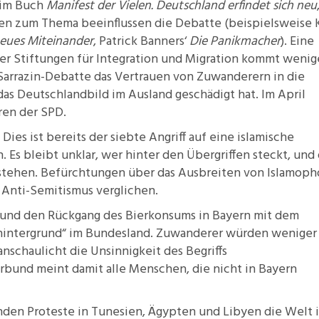
 im Buch
Manifest der Vielen. Deutschland erfindet sich neu
11.2: Reflections on a
en zum Thema beeinflussen die Debatte (beispielsweise 
Changing Europe
neues Miteinander
, Patrick Banners‘
Die Panikmacher
). Eine
11.1: Reflections on a
er Stiftungen für Integration und Migration kommt wenig
Changing Europe
Sarrazin-Debatte
das Vertrauen von Zuwanderern in die
as Deutschlandbild im Ausland geschädigt hat. Im April
10.2: The Future of the Pas
ren
der SPD.
10.1: The Digital German
. Dies ist bereits der siebte Angriff auf eine islamische
Humanities & Barriers
. Es bleibt unklar, wer hinter den Übergriffen steckt, und
See More
 stehen. Befürchtungen über das Ausbreiten von
Islamoph
 Anti-Semitismus verglichen.
bund
den Rückgang des Bierkonsums in Bayern mit dem
intergrund“ im Bundesland. Zuwanderer würden weniger 
anschaulicht die Unsinnigkeit des Begriffs
rbund meint damit alle Menschen, die nicht in Bayern
nden Proteste in Tunesien, Ägypten und Libyen die Welt 