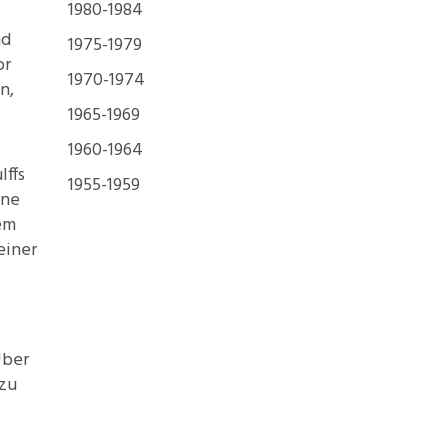
1980-1984
nd
1975-1979
or
1970-1974
n,
1965-1969
1960-1964
lffs
1955-1959
ine
em
einer
Über
 zu