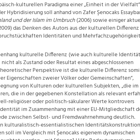
isch-kulturellen Paradigma einer „Einheit in der Vielfalt“
r Hybridisierung soll anhand von Zafer Şenocaks Essayb
hland und der Islam im Umbruch
(2006) sowie einiger aktue
2009) das Denken des Autors aus der kulturellen Differenz
, bruchstückhaften Identitäten und Mehrfachzugehörigkei
hang kulturelle Differenz (wie auch kulturelle Identität
 nicht als Zustand oder Resultat eines abgeschlossenen
eoretischer Perspektive ist die kulturelle Differenz somi
ver Eigenschaften zweier Völker oder Gemeinschaften“,
gegnung von Kulturen oder kulturellen Subjekten, „die im
eren, die in der gegebenen Konstellation als relevant erfa
ell-religiöser oder politisch-säkularer Werte kontrovers
dentität im Zusammenhang mit einer EU-Mitgliedschaft d
hiede zwischen Selbst- und Fremdwahrnehmung deutlich.
kulturalistisch-essentialistischen Identitätskonstruktio
 soll im Vergleich mit Şenocaks eigenem dynamischen