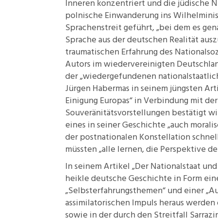
Inneren konzentriert und die jüdische N
polnische Einwanderung ins Wilhelminis
Sprachenstreit geführt, „bei dem es ge
Sprache aus der deutschen Realität ausz
traumatischen Erfahrung des Nationalsozi
Autors im wiedervereinigten Deutschla
der „wiedergefundenen nationalstaatlic
Jürgen Habermas in seinem jüngsten Arti
Einigung Europas“ in Verbindung mit de
Souveränitätsvorstellungen bestätigt w
eines in seiner Geschichte „auch moralis
der postnationalen Konstellation schnell
müssten „alle lernen, die Perspektive d
In seinem Artikel „Der Nationalstaat un
heikle deutsche Geschichte in Form ein
„Selbsterfahrungsthemen“ und einer „A
assimilatorischen Impuls heraus werden
sowie in der durch den Streitfall Sarra