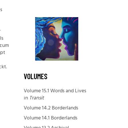
Foundations
ts
Media and Internet
Periodicals
r
ls
t
 zum
ept
ckt.
VOLUMES
Volume 15.1 Words and Lives
in
Transit
Volume 14.2 Borderlands
Volume 14.1 Borderlands