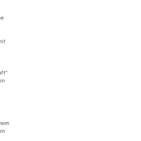
he
mit
ft“
in
inem
en