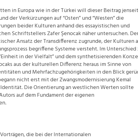
11.2: Reflections on a
ten in Europa wie in der Türkei will dieser Beitrag jensei
Changing Europe
s und der Verkürzungen auf “Osten” und “Westen” die
11.1: Reflections on a
erungen beider Kulturen anhand des essayistischen und
Changing Europe
chen Schriftstellers Zafer Şenocak näher untersuchen. De
ischer Ansatz der Transdifferenz zugrunde, der Kulturen a
10.2: The Future of the Pas
gsprozess begriffene Systeme versteht. Im Unterschied
10.1: The Digital German
“Einheit in der Vielfalt” und dem synthetisierenden Konz
Humanities & Barriers
caks aus der kulturellen Differenz heraus im Sinne von
See More
entitäten und Mehrfachzugehörigkeiten in den Blick gerü
begann nicht erst mit der Zwangsmodernisierung Kemal
n Identität. Die Orientierung an westlichen Werten sollte
en Autors auf dem Fundament der eigenen
en.
 Vorträgen, die bei der Internationalen