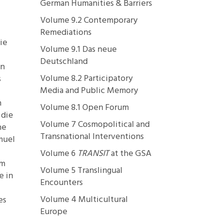
German Humanities & Barriers
Volume 9.2 Contemporary
Remediations
ie
Volume 9.1 Das neue
Deutschland
en
Volume 8.2 Participatory
s
Media and Public Memory
n
Volume 8.1 Open Forum
 die
Volume 7 Cosmopolitical and
he
Transnational Interventions
muel
Volume 6
TRANSIT
at the GSA
im
Volume 5 Translingual
e in
Encounters
Volume 4 Multicultural
es
Europe