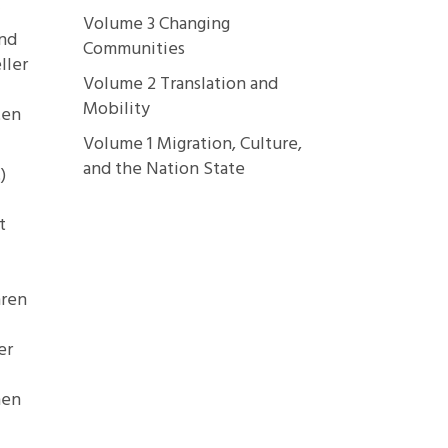
Volume 3 Changing
and
Communities
ller
Volume 2 Translation and
Mobility
ten
Volume 1 Migration, Culture,
and the Nation State
)
t
hren
er
nen