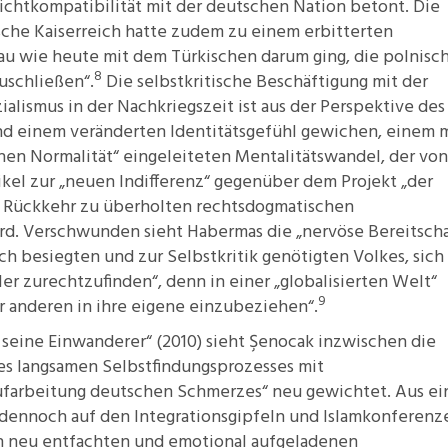
ichtkompatibilität mit der deutschen Nation betont. Die
che Kaiserreich hatte zudem zu einem erbitterten
nau wie heute mit dem Türkischen darum ging, die polnisc
8
uschließen“.
Die selbstkritische Beschäftigung mit der
alismus in der Nachkriegszeit ist aus der Perspektive des
nd einem veränderten Identitätsgefühl gewichen, einem 
hen Normalität“ eingeleiteten Mentalitätswandel, der von
kel zur „neuen Indifferenz“ gegenüber dem Projekt „der
r Rückkehr zu überholten rechtsdogmatischen
ird. Verschwunden sieht Habermas die „nervöse Bereitscha
ch besiegten und zur Selbstkritik genötigten Volkes, sich 
er zurechtzufinden“, denn in einer „globalisierten Welt“
9
er anderen in ihre eigene einzubeziehen“.
d seine Einwanderer“ (2010) sieht Şenocak inzwischen die
es langsamen Selbstfindungsprozesses mit
ufarbeitung deutschen Schmerzes“ neu gewichtet. Aus e
 dennoch auf den Integrationsgipfeln und Islamkonferenz
zin neu entfachten und emotional aufgeladenen