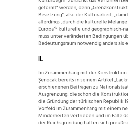
Kulturbegriff zunächst das Verfahren b
geformt“ werden, denn „Grenzkonstruk
Besetzung“, also der Kulturarbeit, „dami
allerdings „durch die kulturelle Melange
5
Europa“
kulturelle und geographisch-na
muss unter veränderten Bedingungen üb
Bedeutungsraum notwendig anders als ei
II.
Im Zusammenhang mit der Konstruktion e
Şenocak bereits in seinem Artikel „Lackm
erschienenen Beiträgen zu Nationalstaa
Ausgrenzung, die schon die Konstruktion
die Gründung der türkischen Republik 19
Vorfeld im Zusammenhang mit einem neue
Minderheiten vertrieben und im Falle d
der Reichsgründung hatten sich preußis