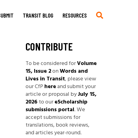
SUBMIT
TRANSIT BLOG
RESOURCES
CONTRIBUTE
Submit
Chronologie auf Deutsch
Current CfP
Chronology in English
To be considered for
Volume
Multimedia, Translations,
Asian German Filmography: A
15, Issue 2
on
Words and
Creative Work
Teaching Guide
Lives in Transit
, please view
Book Reviews
Archives of Migration
our CfP
here
and submit your
Copyright
Publications
article or proposal by
July 15,
Stylesheet
2026
to our
eScholarship
Filmography
submissions portal
. We
TRANSIT
Blog Submissions
Bibliography
accept submissions for
Links
translations, book reviews,
Non-Governmental
and articles year-round.
Organizations and