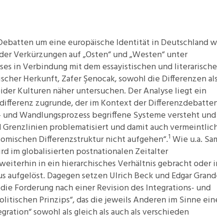
Debatten um eine europäische Identität in Deutschland w
ts der Verkürzungen auf „Osten“ und „Westen“ unter
es in Verbindung mit dem essayistischen und literarisch
ischer Herkunft, Zafer Şenocak, sowohl die Differenzen al
ider Kulturen näher untersuchen. Der Analyse liegt ein
differenz zugrunde, der im Kontext der Differenzdebatte
- und Wandlungsprozess begriffene Systeme versteht und
d Grenzlinien problematisiert und damit auch vermeintlic
1
otomischen Differenzstruktur nicht aufgehen“.
Wie u.a. Sa
ird im globalisierten postnationalen Zeitalter
 weiterhin in ein hierarchisches Verhältnis gebracht oder 
us aufgelöst. Dagegen setzen Ulrich Beck und Edgar Grand
a
die Forderung nach einer Revision des Integrations- und
olitischen Prinzips“, das die jeweils Anderen im Sinne ein
gration“ sowohl als gleich als auch als verschieden