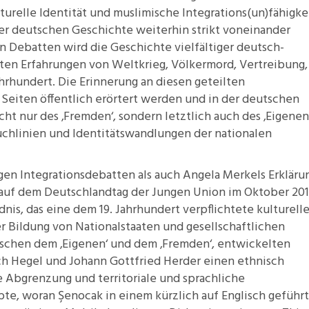
relle Identität und muslimische Integrations(un)fähigke
r deutschen Geschichte weiterhin strikt voneinander
n Debatten wird die Geschichte vielfältiger deutsch-
ten Erfahrungen von Weltkrieg, Völkermord, Vertreibung, 
ahrhundert. Die Erinnerung an diesen geteilten
 Seiten öffentlich erörtert werden und in der deutschen
ht nur des ‚Fremden‘, sondern letztlich auch des ‚Eigenen
Bruchlinien und Identitätswandlungen der nationalen
gen Integrationsdebatten als auch Angela Merkels Erkläru
auf dem Deutschlandtag der Jungen Union im Oktober 20
nis, das eine dem 19. Jahrhundert verpflichtete kulturell
er Bildung von Nationalstaaten und gesellschaftlichen
wischen dem ‚Eigenen‘ und dem ‚Fremden‘, entwickelten
h Hegel und Johann Gottfried Herder einen ethnisch
re Abgrenzung und territoriale und sprachliche
bte, woran Şenocak in einem kürzlich auf Englisch geführ