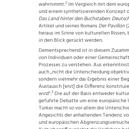
2
wahrnimmt.
Im Vergleich mit dem europä
und einem synthetisierenden Konzept de
Das Land hinter den Buchstaben. Deutsc
Artikel und seines Romans
Der Pavillon
(
heraus im Sinne von kulturellen Rissen
in den Blick gerückt werden.
Dementsprechend ist in diesem Zusammen
von Individuen oder einer Gemeinschaft
Prozesses zu verstehen. Aus erkenntnisth
auch „nicht die Unterscheidung objekti
sondern vielmehr das Ergebnis einer Be
Austausch [erst] die Differenz konstitui
3
wird“.
Die auf der Basis entweder kultur
geführte Debatte um eine europäische I
Türkei macht so vor allem die Untersc
Angesichts der anhaltenden Tendenz von 
und europäischen Abgrenzungsversuchen