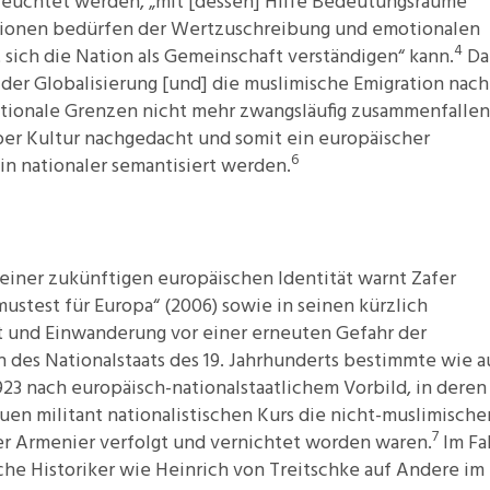
eleuchtet werden, „mit [dessen] Hilfe Bedeutungsräume
tionen bedürfen der Wertzuschreibung und emotionalen
4
t sich die Nation als Gemeinschaft verständigen“ kann.
Da
 der Globalisierung [und] die muslimische Emigration nach
tionale Grenzen nicht mehr zwangsläufig zusammenfallen
er Kultur nachgedacht und somit ein europäischer
6
n nationaler semantisiert werden.
iner zukünftigen europäischen Identität warnt Zafer
ustest für Europa“ (2006) sowie in seinen kürzlich
t und Einwanderung vor einer erneuten Gefahr der
 des Nationalstaats des 19. Jahrhunderts bestimmte wie 
23 nach europäisch-nationalstaatlichem Vorbild, in deren
n militant nationalistischen Kurs die nicht-muslimische
7
er Armenier verfolgt und vernichtet worden waren.
Im Fa
che Historiker wie Heinrich von Treitschke auf Andere im