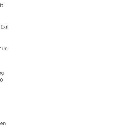
it
Exil
‘ im
ng
10
e
ten