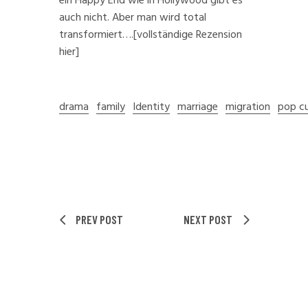
ein Happy End wie in Hollywood gibt es
auch nicht. Aber man wird total
transformiert….
[vollständige Rezension
hier]
drama
family
Identity
marriage
migration
pop cu
PREV POST
NEXT POST